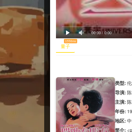
00:00
/
0:00
1556ms
量子
类型:
伦
导演:
陈
主演:
陈
年份:
1
地区:
中
简介:
<p