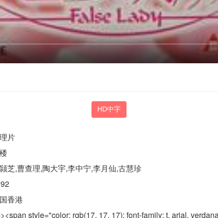
HD中字
理片
楼
颕芝,曹查理,陶大宇,李中宁,李月仙,古慧珍
992
国香港
><span style="color: rgb(17, 17, 17); font-family: t, a