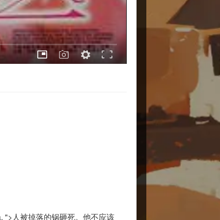
rial, verdana, ">人被掉落的锅砸死。他不应该