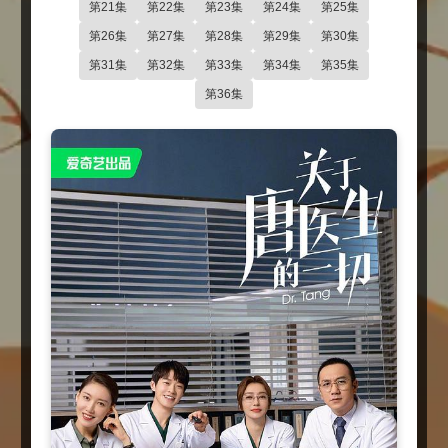
第21集
第22集
第23集
第24集
第25集
第26集
第27集
第28集
第29集
第30集
第31集
第32集
第33集
第34集
第35集
第36集