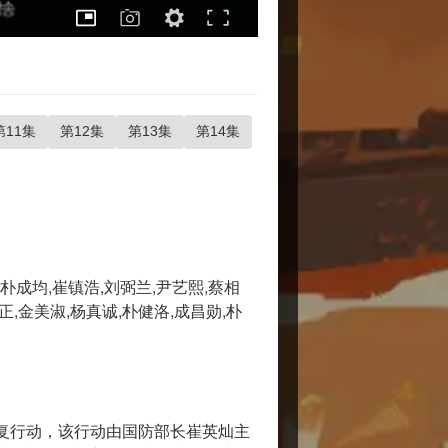
第11集
第12集
第13集
第14集
俊元,朴成均,崔镇浩,刘弼兰,尹艺熙,蔡相
正,金美淑,杨真诚,朴健洛,成昌勋,朴
报复行动，该行动由国防部长崔英灿主