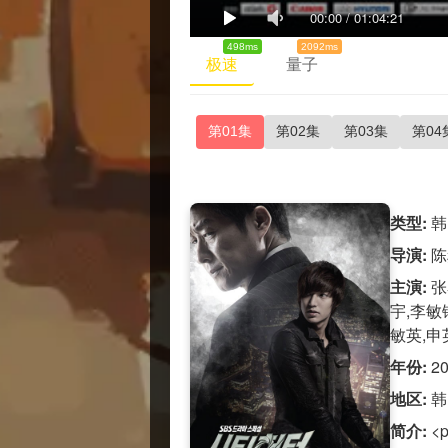
00:00
/
01:04:21
498ms
2092ms
极速
量子
第01集
第02集
第03集
第04
类型:
韩
导演:
陈
主演:
张
宇,李敏
敏英,申
年份:
2
地区:
韩
简介:
<