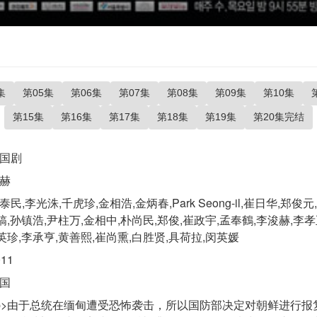
集
第05集
第06集
第07集
第08集
第09集
第10集
第15集
第16集
第17集
第18集
第19集
第20集完结
国剧
赫
泰民,李光洙,千虎珍,金相浩,金炳春,Park Seong-il,崔日华,郑
镐,孙镇浩,尹柱万,金相中,朴尚民,郑俊,崔政宇,孟奉鶴,李浚赫,李孝
英珍,李承亨,黄善熙,崔尚熏,白胜贤,具荷拉,闵英媛
011
国
p>由于总统在缅甸遭受恐怖袭击，所以国防部决定对朝鲜进行