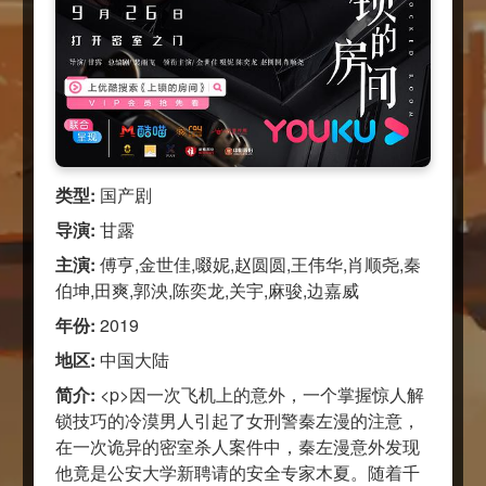
类型:
国产剧
导演:
甘露
主演:
傅亨,金世佳,啜妮,赵圆圆,王伟华,肖顺尧,秦
伯坤,田爽,郭泱,陈奕龙,关宇,麻骏,边嘉威
年份:
2019
地区:
中国大陆
简介:
<p>因一次飞机上的意外，一个掌握惊人解
锁技巧的冷漠男人引起了女刑警秦左漫的注意，
在一次诡异的密室杀人案件中，秦左漫意外发现
他竟是公安大学新聘请的安全专家木夏。随着千