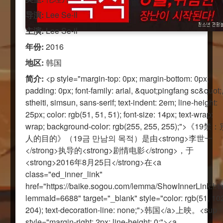
导演:
Lee Se-il
主演:
Lee Se-il
年份:
2016
地区:
韩国
简介:
<p style="margin-top: 0px; margin-bottom: 0px;
padding: 0px; font-family: arial, &quot;pingfang sc&quot;
stheiti, simsun, sans-serif; text-indent: 2em; line-height:
25px; color: rgb(51, 51, 51); font-size: 14px; text-wrap:
wrap; background-color: rgb(255, 255, 255);">《19禁
人的目的》（19금 만남의 목적）是由<strong>李世一
</strong>执导的<strong>剧情电影</strong>，于
<strong>2016年8月25日</strong>在<a
class="ed_inner_link"
href="https://baike.sogou.com/lemma/ShowInnerLink.ht
lemmaId=6688" target="_blank" style="color: rgb(51, 10
204); text-decoration-line: none;">韩国</a>上映。<sup
style="margin-right: 2px; line-height: 0;"><a