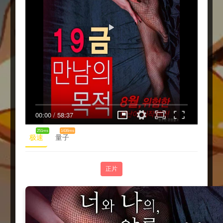
00:00
/
58:37
251ms
1436ms
极速
量子
正片