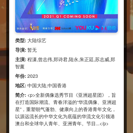
类型:
大陆综艺
导演:
暂无
主演:
程潇,曾志伟,郑诗君,陆永,朱正廷,苏志威,郑
智薰
年份:
2023
地区:
中国大陆,中国香港
简介:
<p>全新偶像选秀节目《亚洲超星团》，旨
在打造国际潮流、青春洋溢的“华流偶像、亚洲超
星”，重塑朝气蓬勃、健康向上的香港青年文化，
以源远流长的中华文化为底蕴的华流文化引领港
澳台和全球华人青年、亚洲青年。节目...</p>