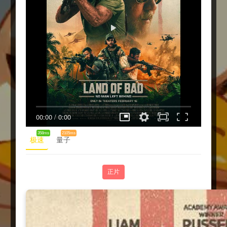
00:00
/
0:00
358ms
2105ms
极速
量子
正片