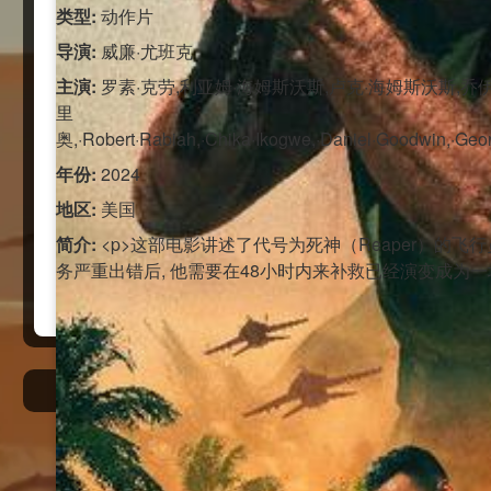
类型:
动作片
导演:
威廉·尤班克
主演:
罗素·克劳,利亚姆·海姆斯沃斯,卢克·海姆斯沃斯,乔伊
里
奥,·Robert·Rabiah,·Chika·Ikogwe,·Daniel·Goodwin,·Georg
年份:
2024
地区:
美国
简介:
<p>这部电影讲述了代号为死神（Reaper）
务严重出错后, 他需要在48小时内来补救已经演变成为一场疯
绿色小导航
蓝色导航
蓝导航