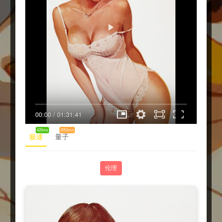
00:00
/
01:31:41
420ms
2051ms
极速
量子
伦理