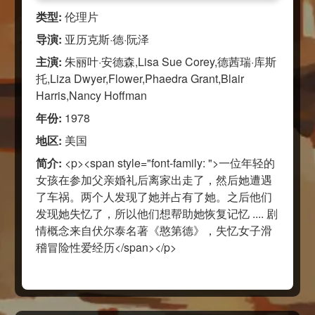
类型:
伦理片
导演:
亚历克斯·德·阮泽
主演:
朱丽叶·安德森,Lisa Sue Corey,德茜瑞·库斯
托,Liza Dwyer,Flower,Phaedra Grant,Blair
Harris,Nancy Hoffman
年份:
1978
地区:
美国
简介:
<p><span style="font-family: ">一位年轻的
女孩在参加父亲婚礼后离家出走了，然后她遭遇
了车祸。两个人发现了她并占有了她。之后他们
发现她失忆了，所以他们想帮助她恢复记忆 .... 剧
情概念来自伏尔泰名著《憨第德》，失忆女子滑
稽冒险性爱经历</span></p>