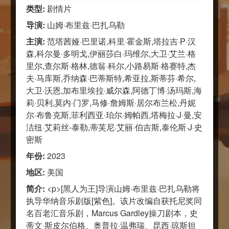
类型:
剧情片
导演:
山姆·布里兹·巴扎乌勒
主演:
范塔茜娅·巴里诺,科里·霍金斯,塔拉吉·P·汉
森,科尔曼·多明戈,伊丽莎白·玛维尔,大卫·艾兰·格
里尔,查尔斯·格林,德翁·科尔,小路易斯·格赛特,杰
夫·马库斯,乔纳森·巴蒂斯特,希亚拉,斯蒂芬·希尔,
大卫·沃恩,加布里埃拉·威尔森,阿德丁博·汤玛斯,海
莉·贝利,莫内·门罗,马修·詹姆斯·居尔布兰松,丹妮
尔·布鲁克斯,菲利西亚·珀尔·姆帕西,塔梅拉·J·曼,安
洁纽·艾莉丝-泰勒,蒂芙尼·艾丽·伯吉斯,泰伦斯·J·史
密斯
年份:
2023
地区:
美国
简介:
<p>[黑人为王]导演山姆·布里兹·巴扎乌勒将
执导华纳音乐剧版[紫色]。该片改编自获托尼奖同
名百老汇音乐剧，Marcus Gardley操刀剧本，史
蒂文·斯皮尔伯格、奥普拉·温弗瑞、昆西·琼斯担