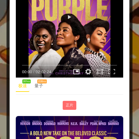
00:00
/
02:02:24
287ms
1536ms
极速
量子
正片