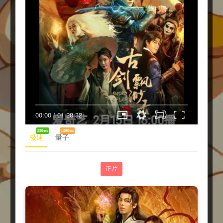
00:00
/
01:28:32
338ms
1398ms
极速
量子
正片