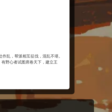
暗处作乱，帮派相互征伐，混乱不堪。
。有野心者试图席卷天下，建立王