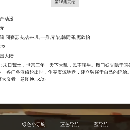
第16集完结
产动漫
无
绮,囧森瑟夫,杏林儿,一舟,零柒,韩雨泽,庞欣怡
023
国大陆
p>末日荒土，世宗三年，天下大乱，民不聊生。魔门妖党隐于
中，各门各派纷纷出世，争夺资源地盘，建立独属于自己的统治
大义者，意图挽...</p>
绿色小导航
蓝色导航
蓝导航