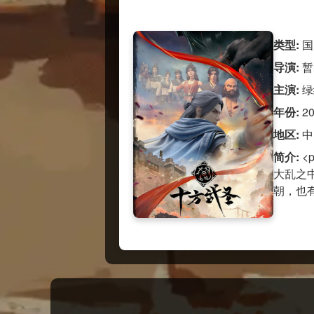
类型:
国
导演:
暂
主演:
绿
年份:
2
地区:
中
简介:
<
大乱之
朝，也有