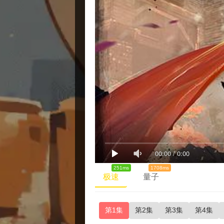
00:00
/
0:00
251ms
1708ms
极速
量子
第1集
第2集
第3集
第4集