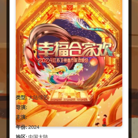
类型:
大陆综艺
导演:
主演:
年份:
2024
地区:
中国大陆