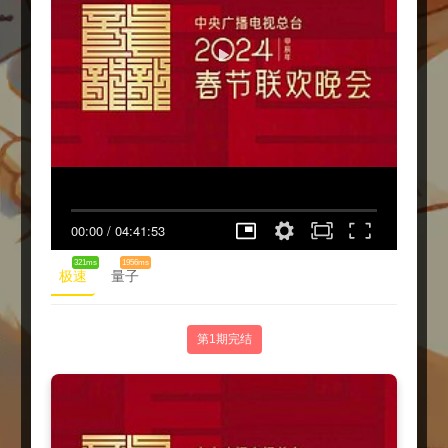
00:00
/
04:41:53
321ms
1956ms
极速
量子
第1期完结