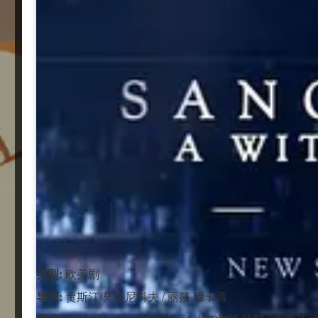
类型:
欧美剧
导演:
贾斯汀·莫洛尼科夫 / 丽莎·穆卡西