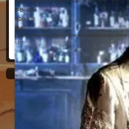
主演:
Elish Liburd / 伊莲·卡西迪 / 艾米·德·毕罕 / 史蒂芬
年份:
2024
地区:
美国
简介:
<p>ItfollowsasmalltownUKtownnamedSanctuary,whereda
</p>
绿色小导航
蓝色导航
蓝导航