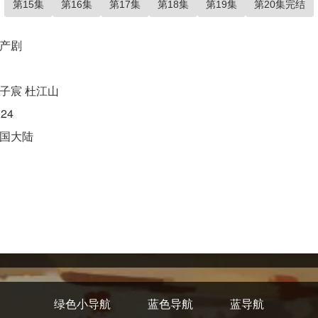
第15集
第16集
第17集
第18集
第19集
第20集完结
产剧
子宸 杜江山
024
国大陆
绿色小导航
蓝色导航
蓝导航