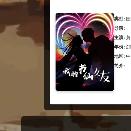
类型:
国
导演:
主演:
萧
年份:
2
地区:
中
简介: