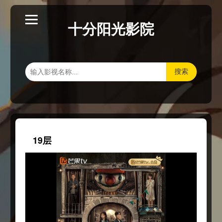
十分阳光影院
搜索
19层