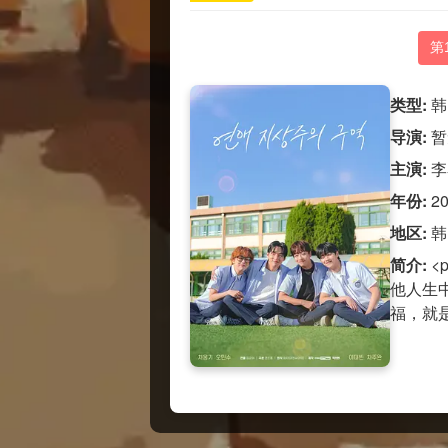
第
类型:
韩
导演:
暂
主演:
李
年份:
2
地区:
韩
简介:
<
他人生
福，就是我