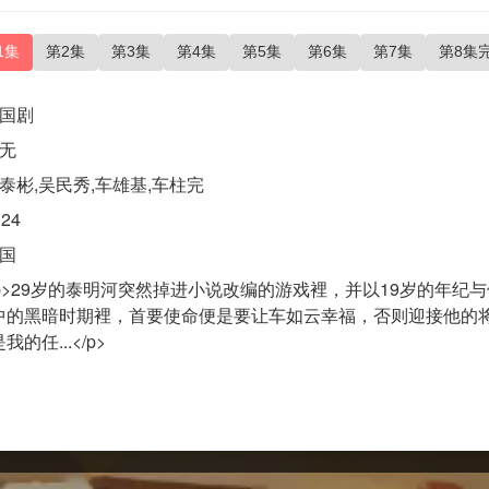
1集
第2集
第3集
第4集
第5集
第6集
第7集
第8集
国剧
无
泰彬,吴民秀,车雄基,车柱完
024
国
p>29岁的泰明河突然掉进小说改编的游戏裡，并以19岁的年纪
中的黑暗时期裡，首要使命便是要让车如云幸福，否则迎接他的
的任...</p>