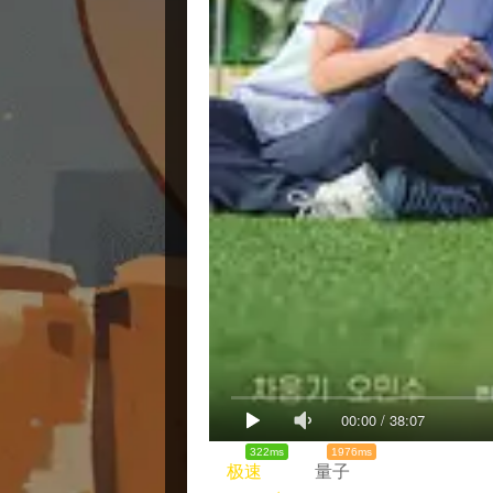
00:00
/
38:07
322ms
1976ms
极速
量子