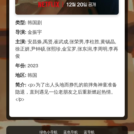
类型:
韩国剧
导演:
金振宇
主演:
安昌焕,禹贤,崔武成,张荣男,李柱胜,黄锡晶,
徐正妍,尹钟硕,张熙珍,金宝罗,张东润,李周明,李再
俊
年份:
2023
地区:
韩国
简介:
<p>为了出人头地而挣扎的前摔角神童准备
隐退，直到遇见一位老朋友之后重新燃起热情。
</p>
绿色小导航
蓝色导航
蓝导航