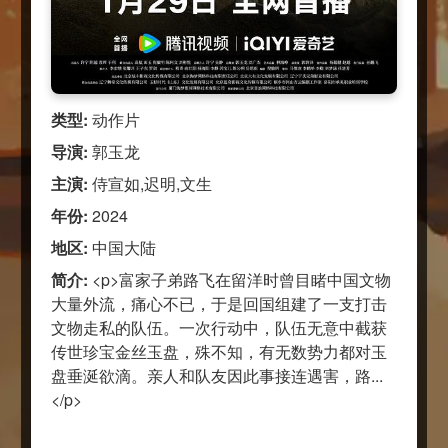
类型:
动作片
导演:
郭玉龙
主演:
侍宣如,迟明,文生
年份:
2024
地区:
中国大陆
简介:
<p>富家子弟路飞在留洋时曾目睹中国文物
大量外流，痛心不已，于是回国组建了一支打击
文物走私的队伍。一次行动中，队伍无意中截获
传世珍宝金丝玉盘，殊不知，有无数势力都对玉
盘垂涎欲滴。亲人和队友因此事接连遇害，路...
</p>