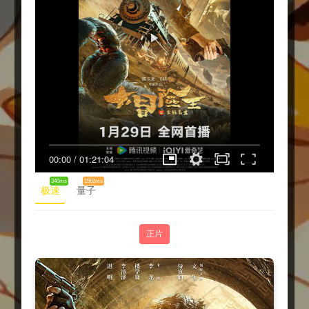
00:00
/
01:21:04
340ms
1592ms
极速
量子
正片