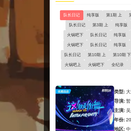
队长日记
纯享版
第1期 上
队长日记
第3期 上
纯享版
火锅吧下
队长日记
纯享版
火锅吧下
队长日记
纯享版
队长日记
第10期 上
第10期 下
火锅吧上
火锅吧下
全纪录
类型:
大
导演:
暂
主演:
吴
年份:
2
地区:
中