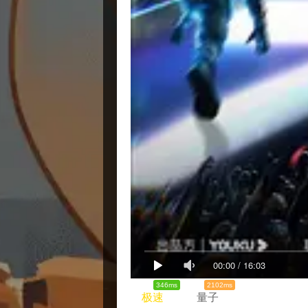
00:00
/
16:03
346ms
2102ms
极速
量子