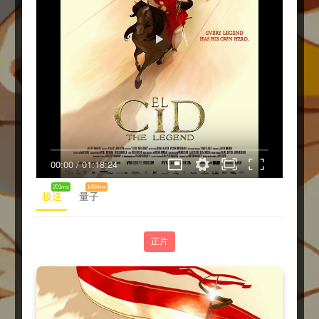
00:00
/
01:18:24
201ms
1494ms
极速
量子
正片