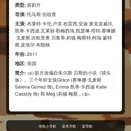
类型:
喜剧片
导演:
托马斯·伯祖查
主演:
布莱特·卡伦,卢克·布雷西,安迪·麦克道威尔,
凯蒂·卡西迪,瓦莱丽·勒梅西埃,凯瑟琳·塔特,赛琳娜
·戈麦斯,吉欧里奥·贝鲁蒂,莉顿·梅斯特,柯瑞·蒙特
斯,皮埃尔·布朗格
年份:
2011
地区:
美国
简介:
<p>影片改编自朱尔斯·贝斯的小说《猎头
族》。三个年轻女孩Grace (赛琳娜·戈麦斯
Selena Gomez 饰), Emma 凯蒂·卡西迪 Katie
Cassidy 饰) 和 Meg (莉顿·梅斯...</p>
绿色小导航
蓝色导航
蓝导航