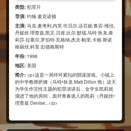
类型:
犯罪片
导演:
约翰·麦克诺顿
主演:
马克·麦考利,内芙·坎贝尔,达芬妮·鲁宾-维佳,
丹妮丝·理查兹,凯文·贝肯,比尔·默瑞,马特·狄龙,泰
莉莎·拉塞尔,罗伯特·瓦格纳,杰夫·帕里,卡丽·斯诺
格丽丝,科里·彭德格斯特
年份:
1998
地区:
美国
简介:
<p>这是一局环环紧扣的阴谋游戏。小镇上
的中学教师萨姆（马特•狄龙 Matt Dillon 饰）这天
为学生作完性主题的犯罪演讲后，女学生凯莉就
溜进了他的房间，面对青春迷人的凯莉（丹妮丝•
理查兹 Denise...</p>