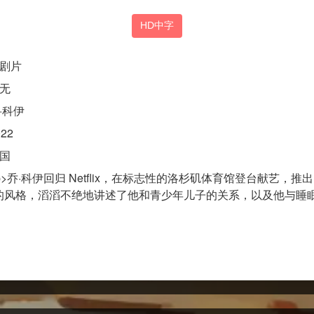
HD中字
剧片
无
·科伊
022
国
p>乔·科伊回归 Netflix，在标志性的洛杉矶体育馆登台献艺，
的风格，滔滔不绝地讲述了他和青少年儿子的关系，以及他与睡眠