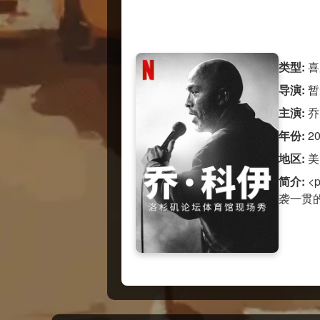
类型:
喜
导演:
暂
主演:
乔
年份:
2
地区:
美
简介:
<
袭一贯