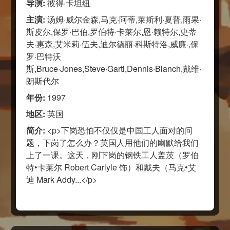
导演:
彼得·卡坦纽
主演:
汤姆·威尔金森,马克·阿蒂,莱斯利·夏普,雨果·
斯皮尔,保罗·巴伯,罗伯特·卡莱尔,恩·赖特尔,史蒂
夫·惠森,艾米莉·伍夫,迪尔德丽·科斯特洛,威廉·,保
罗·巴特沃
斯,Bruce·Jones,Steve·Garti,Dennis·Blanch,戴维·
朗斯代尔
年份:
1997
地区:
英国
简介:
<p>下岗恐怕不仅仅是中国工人面对的问
题，下岗了怎么办？英国人用他们的幽默给我们
上了一课。这天，刚下岗的钢铁工人盖茨（罗伯
特•卡莱尔 Robert Carlyle 饰）和戴夫（马克•艾
迪 Mark Addy...</p>