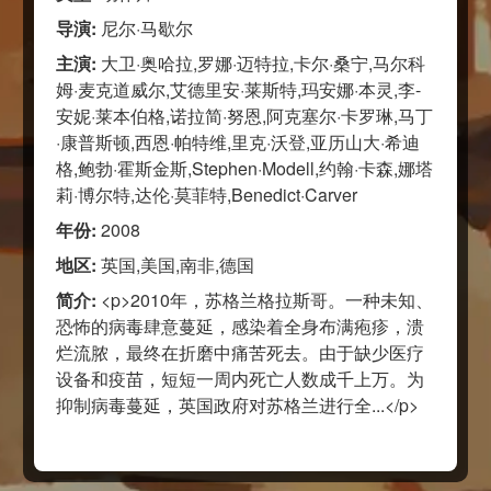
导演:
尼尔·马歇尔
主演:
大卫·奥哈拉,罗娜·迈特拉,卡尔·桑宁,马尔科
姆·麦克道威尔,艾德里安·莱斯特,玛安娜·本灵,李-
安妮·莱本伯格,诺拉简·努恩,阿克塞尔·卡罗琳,马丁
·康普斯顿,西恩·帕特维,里克·沃登,亚历山大·希迪
格,鲍勃·霍斯金斯,Stephen·Modell,约翰·卡森,娜塔
莉·博尔特,达伦·莫菲特,Benedict·Carver
年份:
2008
地区:
英国,美国,南非,德国
简介:
<p>2010年，苏格兰格拉斯哥。一种未知、
恐怖的病毒肆意蔓延，感染着全身布满疱疹，溃
烂流脓，最终在折磨中痛苦死去。由于缺少医疗
设备和疫苗，短短一周内死亡人数成千上万。为
抑制病毒蔓延，英国政府对苏格兰进行全...</p>