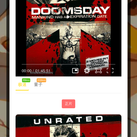
00:00
/
01:45:51
356ms
1534ms
极速
量子
正片