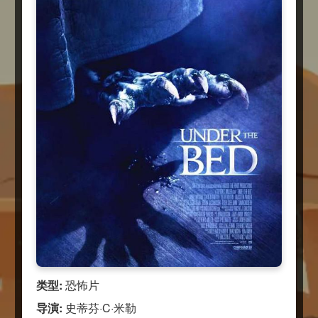
类型:
恐怖片
导演:
史蒂芬·C·米勒