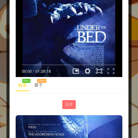
00:00
/
01:26:18
439ms
2242ms
极速
量子
正片