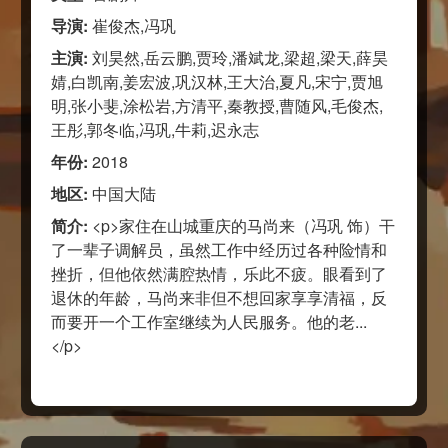
导演:
崔俊杰,冯巩
主演:
刘昊然,岳云鹏,贾玲,潘斌龙,梁超,梁天,薛昊
婧,白凯南,姜宏波,巩汉林,王大治,夏凡,宋宁,贾旭
明,张小斐,涂松岩,方清平,秦教授,曹随风,毛俊杰,
王彤,郭冬临,冯巩,牛莉,迟永志
年份:
2018
地区:
中国大陆
简介:
<p>家住在山城重庆的马尚来（冯巩 饰）干
了一辈子调解员，虽然工作中经历过各种险情和
挫折，但他依然满腔热情，乐此不疲。眼看到了
退休的年龄，马尚来非但不想回家享享清福，反
而要开一个工作室继续为人民服务。他的老...
</p>