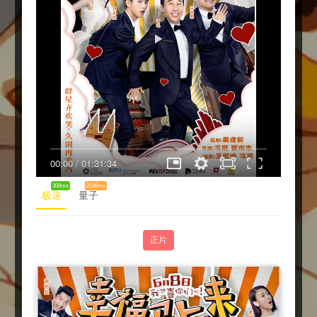
00:00
/
01:31:34
308ms
2036ms
极速
量子
正片