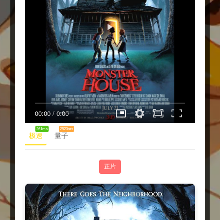
00:00
/
0:00
261ms
2520ms
极速
量子
正片