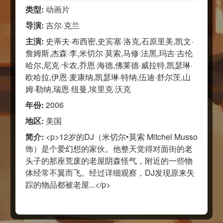
类型:
动画片
导演:
吉尔·克兰
主演:
史蒂夫·布西密,史宾塞·洛克,石原里美,凯文·
詹姆斯,杰森·李,米切尔·莫索,马修·法黑,玛吉·吉伦
哈尔,尼克·卡农,乔恩·海德,佛莱德·威拉特,凯瑟琳·
欧哈拉,伊恩·麦康纳,凯瑟琳·特纳,伍迪·舒尔茨,山
姆·勒纳,瑞恩·纽曼,埃里克·沃克
年份:
2006
地区:
美国
简介:
<p>12岁的DJ（米切尔•莫索 Mitchel Musso
饰）是个爱幻想的家伙。他整天觉得对面街的老
头子的那座荒废的老屋阴森怪气，附近的一些物
体经常不翼而飞。经过详细观察，DJ发现原来失
踪的物品都被老屋...</p>