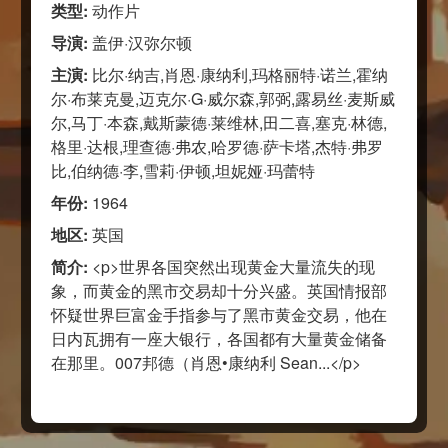
类型:
动作片
导演:
盖伊·汉弥尔顿
主演:
比尔·纳吉,肖恩·康纳利,玛格丽特·诺兰,霍纳
尔·布莱克曼,迈克尔·G·威尔森,郭弼,露易丝·麦斯威
尔,马丁·本森,戴斯蒙德·莱维林,田二喜,塞克·林德,
格里·达根,理查德·弗农,哈罗德·萨卡塔,杰特·弗罗
比,伯纳德·李,雪莉·伊顿,坦妮娅·玛蕾特
年份:
1964
地区:
英国
简介:
<p>世界各国突然出现黄金大量流失的现
象，而黄金的黑市交易却十分兴盛。英国情报部
怀疑世界巨富金手指参与了黑市黄金交易，他在
日内瓦拥有一座大银行，各国都有大量黄金储备
在那里。007邦德（肖恩•康纳利 Sean...</p>