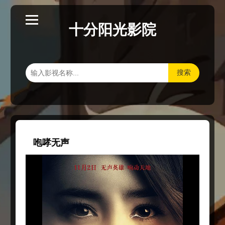
十分阳光影院
搜索
咆哮无声