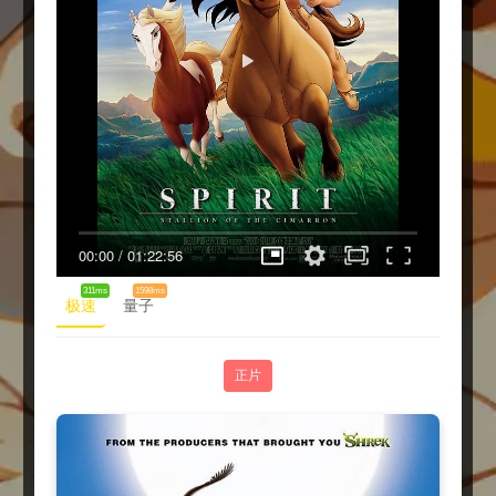
00:00
/
01:22:56
311ms
1598ms
极速
量子
正片