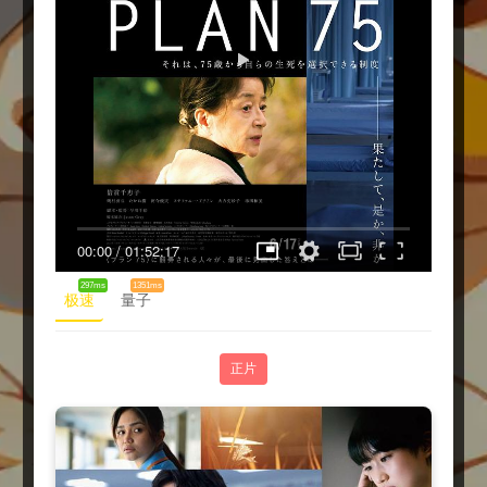
00:00
/
01:52:17
297ms
1351ms
极速
量子
正片