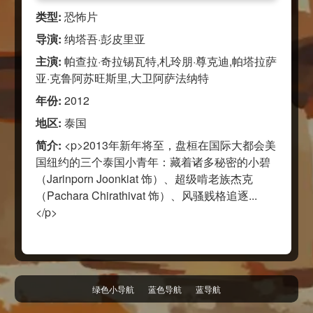
类型:
恐怖片
导演:
纳塔吾·彭皮里亚
主演:
帕查拉·奇拉锡瓦特,札玲朋·尊克迪,帕塔拉萨
亚·克鲁阿苏旺斯里,大卫阿萨法纳特
年份:
2012
地区:
泰国
简介:
<p>2013年新年将至，盘桓在国际大都会美
国纽约的三个泰国小青年：藏着诸多秘密的小碧
（Jarinporn Joonkiat 饰）、超级啃老族杰克
（Pachara Chirathivat 饰）、风骚贱格追逐...
</p>
绿色小导航
蓝色导航
蓝导航