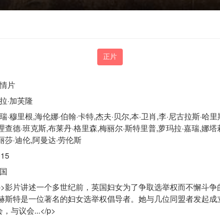
正片
情片
拉·加芙隆
瑞·穆里根,海伦娜·伯翰·卡特,杰夫·贝尔,本·卫肖,李·尼古拉斯·哈里
理查德·班克斯,布莱丹·格里森,梅丽尔·斯特里普,萝玛拉·嘉瑞,娜塔
丽莎·迪伦,阿曼达·劳伦斯
015
国
p>影片讲述一个多世纪前，英国妇女为了争取选举权而不懈斗
克赫斯特是一位著名的妇女选举权倡导者。她与几位同盟者发起成立
与议会...</p>