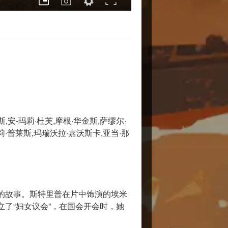
斯,安-玛莉·杜芙,摩根·华金斯,萨缪尔·
莉·普莱斯,玛瑞沃拉·嘉沃斯卡,亚当·那
争的故事。斯特里普在片中饰演的埃米
了“妇女议会”，在国会开会时，她