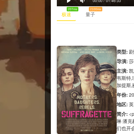
00:00
/
01:46:33
207ms
2100ms
极速
量子
类型:
剧
导演:
莎
主演:
凯
韦斯特,
加提斯,
年份:
2
地区:
英
简介:
<
琳·潘
们也开会，