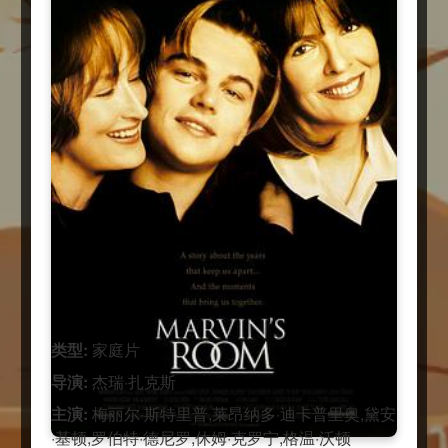
类型:
家庭片
导演:
杰瑞·扎克斯
主演:
梅丽尔·斯特里普,莱昂纳多·迪卡普里奥,黛安
·基顿,罗伯特·德尼罗,休姆·克罗宁,格温·沃顿