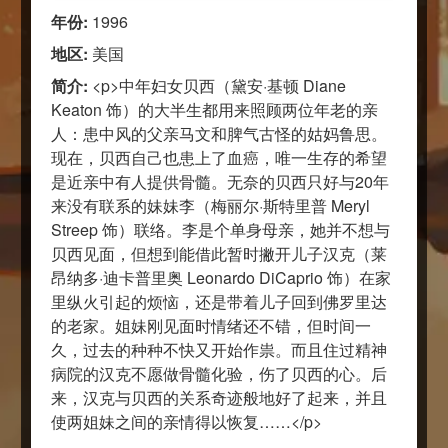
年份:
1996
地区:
美国
简介:
<p>中年妇女贝西（黛安·基顿 Diane
Keaton 饰）的大半生都用来照顾两位年老的亲
人：患中风的父亲马文和脾气古怪的姑妈鲁思。
现在，贝西自己也患上了血癌，唯一生存的希望
是近亲中有人提供骨髓。无奈的贝西只好与20年
来没有联系的妹妹李（梅丽尔·斯特里普 Meryl
Streep 饰）联络。李是个单身母亲，她并不想与
贝西见面，但想到能借此暂时撇开儿子汉克（莱
昂纳多·迪卡普里奥 Leonardo DiCaprio 饰）在家
里纵火引起的烦恼，还是带着儿子回到佛罗里达
的老家。姐妹刚见面时情绪还不错，但时间一
久，过去的种种不快又开始作祟。而且住过精神
病院的汉克不愿做骨髓化验，伤了贝西的心。后
来，汉克与贝西的关系奇迹般地好了起来，并且
使两姐妹之间的亲情得以恢复……</p>