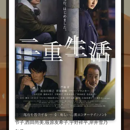
类型:
剧情片
导演:
岸善幸
主演:
门胁麦,长谷川博己,菅田将晖,中川雅也,乌丸
节子,西田尚美,筱原友希子,宇野祥平,岸井雪乃