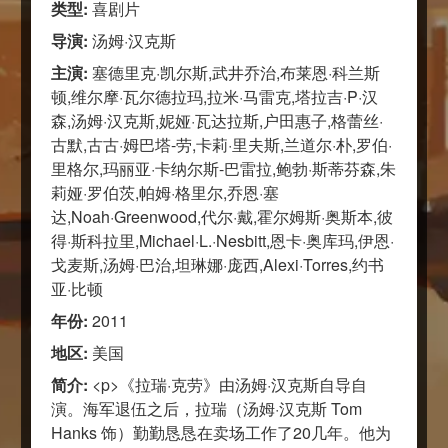
类型:
喜剧片
导演:
汤姆·汉克斯
主演:
塞德里克·凯尔斯,武井乔治,布莱恩·科兰斯
顿,维尔摩·瓦尔德拉玛,拉米·马雷克,塔拉吉·P·汉
森,汤姆·汉克斯,妮娅·瓦达拉斯,户田惠子,格蕾丝·
古默,古古·姆巴塔-劳,卡莉·里夫斯,兰道尔·朴,罗伯·
里格尔,玛丽亚·卡纳尔斯-巴雷拉,鲍勃·斯蒂芬森,朱
莉娅·罗伯茨,帕姆·格里尔,乔恩·塞
达,Noah·Greenwood,代尔·戴,霍尔姆斯·奥斯本,彼
得·斯科拉里,Michael·L.·Nesbitt,恩卡·奥库玛,伊恩·
戈麦斯,汤姆·巴治,坦琳娜·庞西,Alexi·Torres,约书
亚·比顿
年份:
2011
地区:
美国
简介:
<p>《拉瑞·克劳》由汤姆·汉克斯自导自
演。海军退伍之后，拉瑞（汤姆·汉克斯 Tom
Hanks 饰）勤勤恳恳在卖场工作了20几年。他为