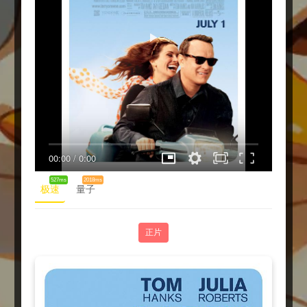
00:00
/
0:00
527ms
2018ms
极速
量子
正片