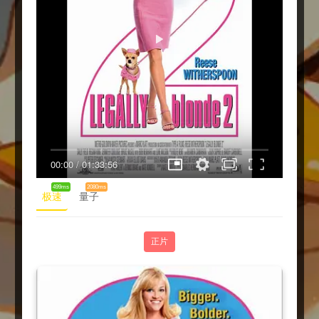
00:00
/
01:33:56
499ms
2080ms
极速
量子
正片