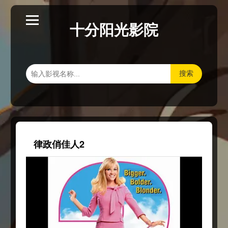
十分阳光影院
搜索
律政俏佳人2