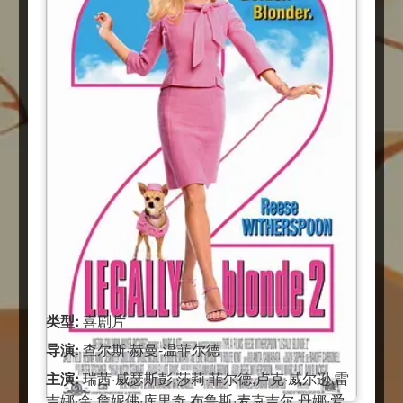
类型:
喜剧片
导演:
查尔斯·赫曼-温菲尔德
主演:
瑞茜·威瑟斯彭,莎莉·菲尔德,卢克·威尔逊,雷
吉娜·金,詹妮佛·库里奇,布鲁斯·麦克吉尔,丹娜·爱