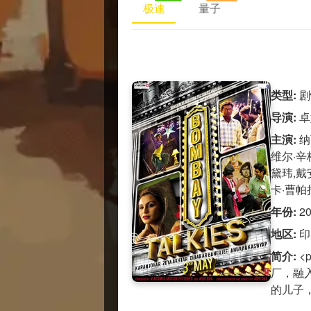
极速
量子
类型:
剧
导演:
卓
主演:
纳
维尔·辛
黛玮,戴
卡·曹帕
年份:
2
地区:
印
简介:
<
厂，融
的儿子，.