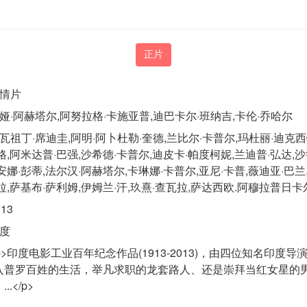
正片
情片
娅·阿赫塔尔,阿努拉格·卡施亚普,迪巴卡尔·班纳吉,卡伦·乔哈尔
瓦祖丁·席迪圭,阿明·阿卜杜勒·奎德,兰比尔·卡普尔,玛杜丽·迪克西
格,阿米达普·巴强,沙希德·卡普尔,迪皮卡·帕度柯妮,兰迪普·弘达,沙
安娜·彭蒂,法尔汉·阿赫塔尔,卡琳娜·卡普尔,亚尼·卡普,薇迪亚·巴兰
拉,萨基布·萨利姆,伊姆兰·汗,玖熹·查瓦拉,萨达西欧.阿穆拉普日卡
013
度
p>印度电影工业百年纪念作品(1913-2013)，由四位知名印
入普罗百姓的生活，举凡求职的龙套路人、还是崇拜当红女星的
..</p>