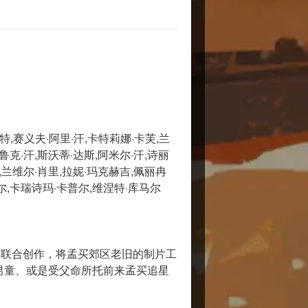
特,赛义夫·阿里·汗,卡特莉娜·卡芙,兰
鲁克·汗,斯沃蒂·达斯,阿米尔·汗,诗丽
,兰维尔·肖里,拉妮·玛克赫吉,佩丽冉
尔,卡瑞诗玛·卡普尔,维涅特·库马尔
度导演联合创作，将孟买郊区老旧的制片工
男童、或是受父命所托前来孟买追星