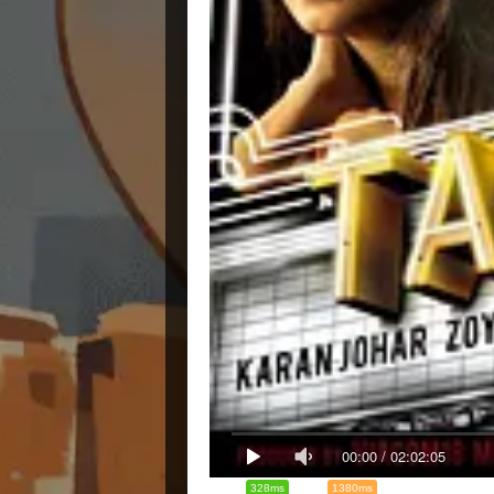
00:00
/
02:02:05
328ms
1380ms