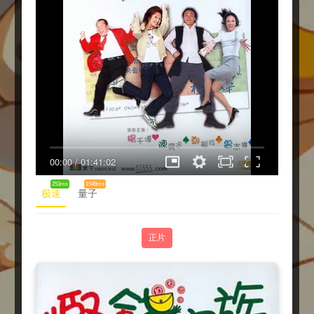
00:00
/
01:41:02
253ms
1549ms
极速
量子
正片