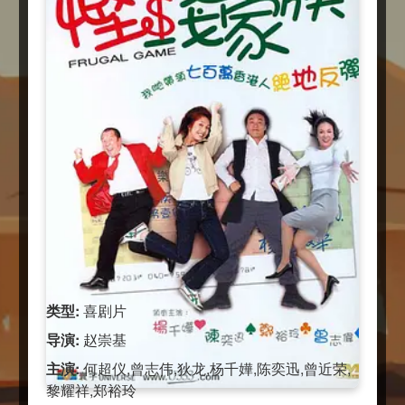
类型:
喜剧片
导演:
赵崇基
主演:
何超仪,曾志伟,狄龙,杨千嬅,陈奕迅,曾近荣,
黎耀祥,郑裕玲