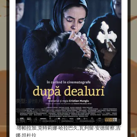
类型:
剧情片
导演:
克里斯蒂安·蒙吉
主演:
考斯米娜·斯特拉坦,克里斯蒂娜·弗罗托,达娜
·塔帕拉加,克特莉娜·哈拉巴久,瓦列留·安德留察,吉
娜·坦杜拉