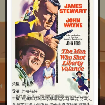
类型:
剧情片
导演:
约翰·福特
主演:
詹姆斯·斯图尔特,维拉·迈尔斯,李·范·克里夫,
李·马文,伍迪·斯特罗德,约翰·韦恩,艾德蒙·奥布莱