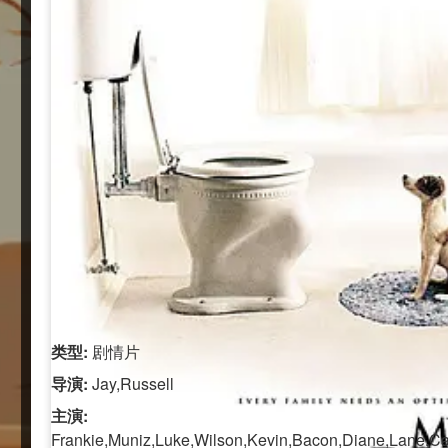
类型:
剧情片
导演:
Jay,Russell
主演:
Frankie,Muniz,Luke,Wilson,Kevin,Bacon,Diane,Lane,Ca