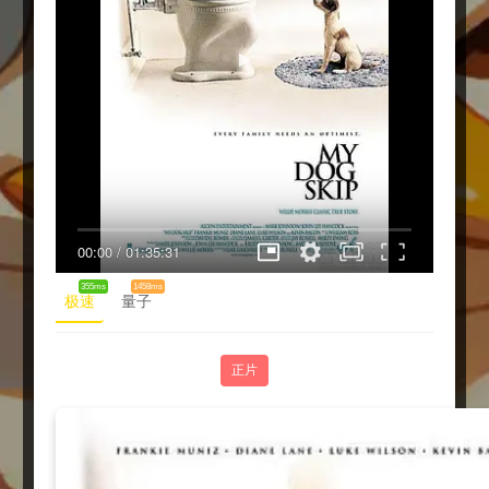
00:00
/
01:35:31
355ms
1458ms
极速
量子
正片