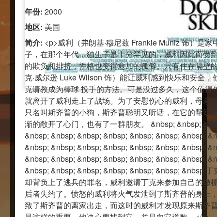
年份:
2000
地区:
美国
简介:
<p>威利（弗朗基·穆尼兹 Frankie Muniz 饰）是
子，在那个年代，独生子是十分罕见的，威利因此而受
的欺负和排挤，性格也变得愈加的孤僻。只有住在隔壁
克·威尔逊 Luke Wilson 饰）能让威利感到快乐和安全
克请教成为棒球 投手的方法。可是没过多久，这个值得
就离开了威利走上了战场。为了安慰伤心的威利，母亲
只名叫斯齐普的小狗，斯齐普聪明又听话，在它的帮助
渐的敞开了心门，也有了一群朋友。 &nbsp; &nbsp; &nbsp;
&nbsp; &nbsp; &nbsp; &nbsp; &nbsp; &nbsp; &nbsp; &n
&nbsp; &nbsp; &nbsp; &nbsp; &nbsp; &nbsp; &nbsp; &n
&nbsp; &nbsp; &nbsp; &nbsp; &nbsp; &nbsp; &nbsp; &n
&nbsp; &nbsp; &nbsp; &nbsp; &nbsp; &nbsp; &nb
却背负上了逃兵的罪名，威利邀请丁克来参加自己的橄
后者失约了。愤怒的威利将火气发泄到了斯齐普的身上
致了斯齐普的离家出走，而这时的威利才发现原来斯齐
是这样的重要，他决心要找到它，并且向它道歉。</p>