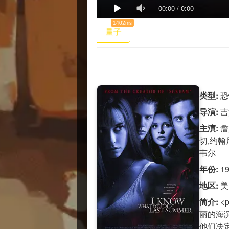
00:00
/
0:00
1402ms
量子
类型:
恐
导演:
吉
主演:
詹
切,约翰
韦尔
年份:
1
地区:
美
简介:
<
丽的海
他们决定