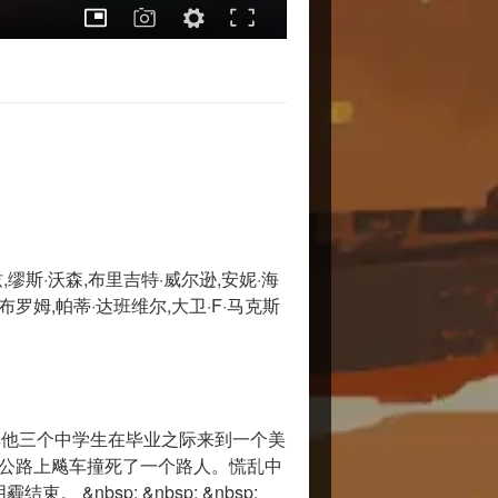
,缪斯·沃森,布里吉特·威尔逊,安妮·海
布罗姆,帕蒂·达班维尔,大卫·F·马克斯
bsp;）和其他三个中学生在毕业之际来到一个美
的公路上飚车撞死了一个路人。慌乱中
bsp; &nbsp; &nbsp;