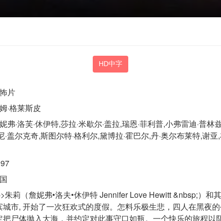
HD中字
怖片
姆·格莱斯皮
妮弗·洛芙·休伊特,莎拉·米歇尔·盖拉,瑞恩·菲利普,小弗雷迪·普林兹
尼·盖尔克奇,斯图尔特·格利尔,黛博拉·霍巴尔,丹·奥尔布莱特,谢亚,
997
国
p>朱莉（詹妮弗•洛夫•休伊特 Jennifer Love Hewitt &n
滨城市, 开始了一次狂欢式的度假。怎料乐极生悲，四人在黑夜
把尸体抛入大海，并约定对此事守口如瓶。一个快乐的旅程以阴霾结束。 &n