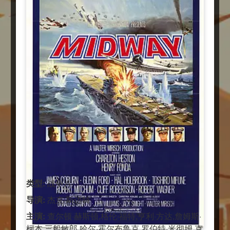
类型:
战争片
导演:
杰克·斯迈特
主演:
查尔顿·赫斯顿,格伦·福特,亨利·方达,詹姆斯·
柯本,三船敏郎,哈尔·霍尔布鲁克,罗伯特·米彻姆,克