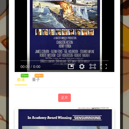
00:00
/
0:00
371ms
1423ms
极速
量子
正片