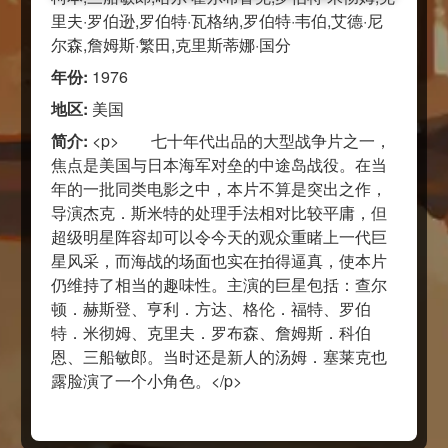
里夫·罗伯逊,罗伯特·瓦格纳,罗伯特·韦伯,艾德·尼
尔森,詹姆斯·繁田,克里斯蒂娜·国分
年份:
1976
地区:
美国
简介:
<p> 七十年代出品的大型战争片之一，
焦点是美国与日本海军对垒的中途岛战役。在当
年的一批同类电影之中，本片不算是突出之作，
导演杰克．斯米特的处理手法相对比较平庸，但
超级明星阵容却可以令今天的观众重睹上一代巨
星风采，而海战的场面也实在拍得逼真，使本片
仍维持了相当的趣味性。主演的巨星包括：查尔
顿．赫斯登、亨利．方达、格伦．福特、罗伯
特．米彻姆、克里夫．罗布森、詹姆斯．科伯
恩、三船敏郎。当时还是新人的汤姆．塞莱克也
露脸演了一个小角色。</p>