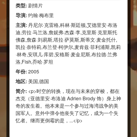
类型:
剧情片
导演:
约翰·梅布里
主演:
丹尼尔·克雷格,科林·斯廷顿,艾德里安·布洛
迪,劳拉·马兰洛,詹妮弗·杰森·李,克里斯·克里斯托
佛森,詹森·刘易斯,塔拉·萨莫斯,斯蒂文·麦金托什,
凯拉·奈特莉,布兰登·柯伊尔,麦肯兹·菲利浦斯,凯莉
·林奇,安琪儿·库碧,安格斯·麦金尼斯,布拉德·兰弗
洛,Fish,乔哈·罗坦
年份:
2005
地区:
美国,德国
简介:
<p>时空的转换，现在与未来的穿梭，都在
杰克（亚德里安·布洛迪 Adrien Brody 饰）身上神
奇的发生着。他本来是一个参与过海湾战争的美
国军人。意外中弹令他丧失了记忆，成为一个失
忆者。继而更倒霉的是，...</p>