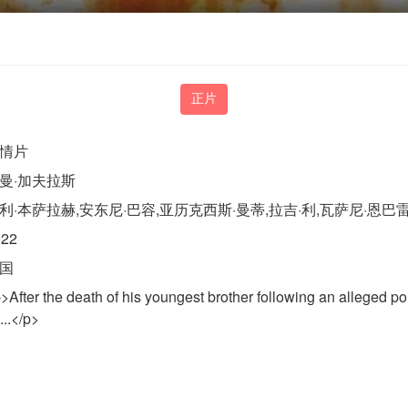
正片
情片
曼·加夫拉斯
利·本萨拉赫,安东尼·巴容,亚历克西斯·曼蒂,拉吉·利,瓦萨尼·恩巴雷克,Kari
022
国
>After the death of his youngest brother following an alleged pol
...</p>