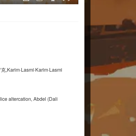
m·Lasmi·Karim·Lasmi
ice altercation, Abdel (Dali