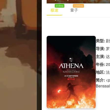
219ms
1598ms
极速
量子
类型:
剧
导演:
罗
主演:
达
年份:
2
地区:
法
简介:
<p
Benssal