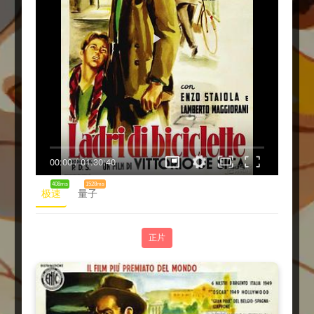
00:00
/
01:30:40
408ms
1528ms
极速
量子
正片