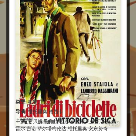
类型:
犯罪片
导演:
维托里奥·德西卡
主演:
兰贝托·马乔拉尼,恩佐·斯泰奥拉,莉安拉·卡
雷尔,吉诺·萨尔塔梅伦达,维托里奥·安东努奇