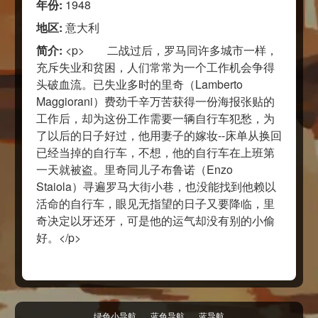
年份:
1948
地区:
意大利
简介:
<p> 二战过后，罗马同许多城市一样，
充斥失业和贫困，人们常常为一个工作机会争得
头破血流。已失业多时的里奇（Lamberto
Maggiorani）费劲千辛万苦获得一份海报张贴的
工作后，却为这份工作需要一辆自行车犯愁，为
了以后的日子好过，他用妻子的嫁妆--床单从换回
已经当掉的自行车，不想，他的自行车在上班第
一天就被盗。里奇同儿子布鲁诺（Enzo
Staiola）寻遍罗马大街小巷，也没能找到他赖以
活命的自行车，眼见无指望的日子又要降临，里
奇决定以牙还牙，可是他的运气却没有别的小偷
好。</p>
绿色小导航
蓝色导航
蓝导航