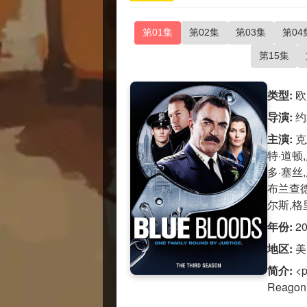
第01集
第02集
第03集
第04
第15集
类型:
欧
导演:
约
主演:
克
特·道顿
多·塞丝
布兰查德
尔斯,格
年份:
2
地区:
美
简介:
<
Reag