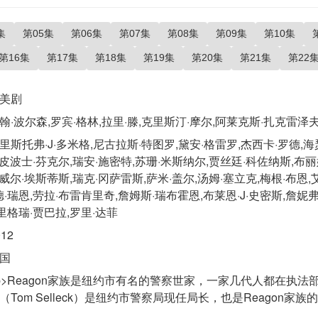
集
第05集
第06集
第07集
第08集
第09集
第10集
第16集
第17集
第18集
第19集
第20集
第21集
第22
美剧
翰·波尔森,罗宾·格林,拉里·滕,克里斯汀·摩尔,阿莱克斯·扎克雷泽
里斯托弗·J·多米格,尼古拉斯·特图罗,黛安·格雷罗,杰西卡·罗德,海
,皮波士·芬克尔,瑞安·施密特,苏珊·米斯纳尔,贾丝廷·科佐纳斯,布丽姬
,威尔·埃斯蒂斯,瑞克·冈萨雷斯,萨米·盖尔,汤姆·塞立克,梅根·布恩,
·瑞恩,劳拉·布雷肯里奇,詹姆斯·瑞布霍恩,布莱恩·J·史密斯,詹妮
里格瑞·贾巴拉,罗里·达菲
012
国
p>Reagon家族是纽约市有名的警察世家，一家几代人都在执法部
on（Tom Selleck）是纽约市警察局现任局长，也是Reagon家族的