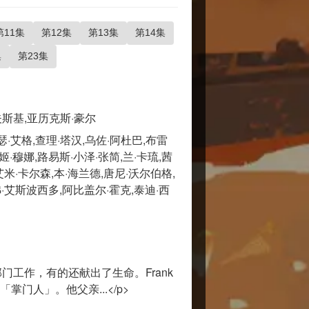
第11集
第12集
第13集
第14集
集
第23集
夫斯基,亚历克斯·豪尔
瑟·艾格,查理·塔汉,乌佐·阿杜巴,布雷
·穆娜,路易斯·小泽·张简,兰·卡琉,茜
艾米·卡尔森,本·海兰德,唐尼·沃尔伯格,
弗·艾斯波西多,阿比盖尔·霍克,泰迪·西
门工作，有的还献出了生命。Frank
「掌门人」。他父亲...</p>